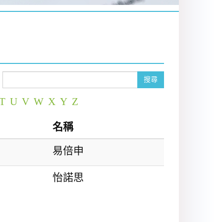
搜尋
T
U
V
W
X
Y
Z
名稱
易倍申
怡諾思