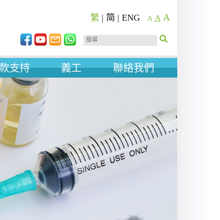
A
繁
|
简
|
ENG
A
A
款支持
義工
聯絡我們