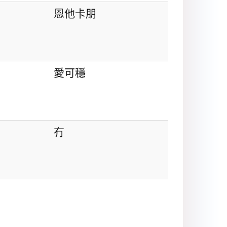
恩他卡朋
愛可穩
冇