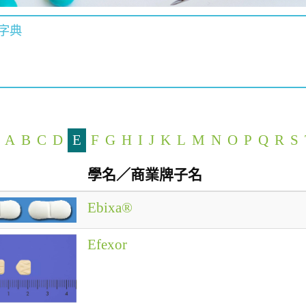
字典
A
B
C
D
E
F
G
H
I
J
K
L
M
N
O
P
Q
R
S
學名／商業牌子名
Ebixa®
Efexor