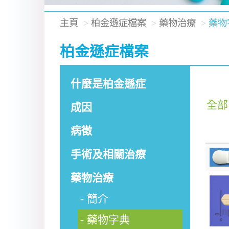
主頁
柏金遜症檔案
藥物治療
藥物
柏金遜症檔案
什麼是柏金遜症
全部
成因
病徵
手術及相關治療
藥物治療
簡介
藥物字典