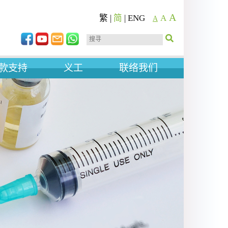
A
繁
|
简
|
ENG
A
A
款支持
义工
联络我们