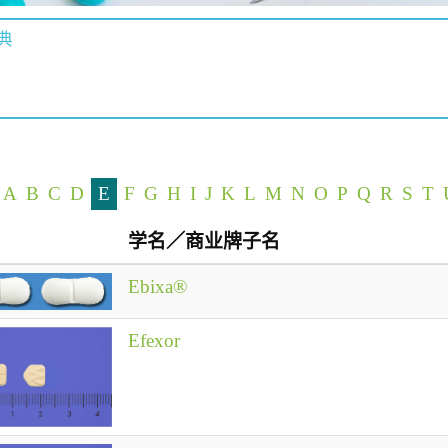
典
A
B
C
D
E
F
G
H
I
J
K
L
M
N
O
P
Q
R
S
T
学名／商业牌子名
Ebixa®
Efexor