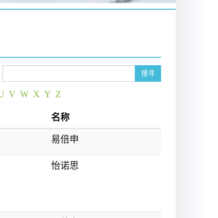
搜寻
U
V
W
X
Y
Z
名称
易倍申
怡诺思