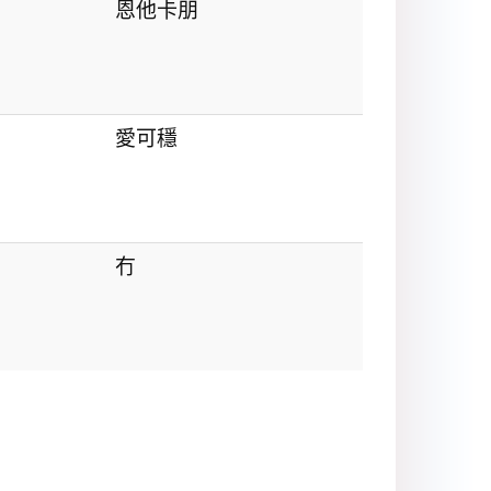
恩他卡朋
愛可穩
冇