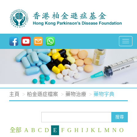
T
o
g
g
l
e
n
主頁
柏金遜症檔案
藥物治療
藥物字典
a
v
i
搜尋
g
全部
A
B
C
D
E
F
G
H
I
J
K
L
M
N
O
a