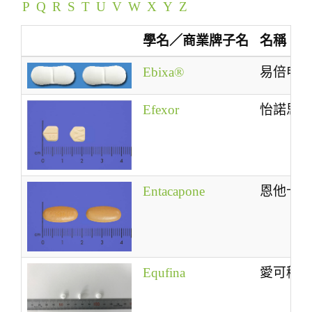
P
Q
R
S
T
U
V
W
X
Y
Z
t
i
學名／商業牌子名
名稱
o
n
Ebixa®
易倍申
Efexor
怡諾思
Entacapone
恩他卡
Equfina
愛可穩