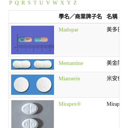
P
Q
R
S
T
U
V
W
X
Y
Z
t
i
學名／商業牌子名
名稱
o
n
Madopar
美多巴
Memantine
美金剛
Mianserin
米安色
Mirapex®
Mirapex