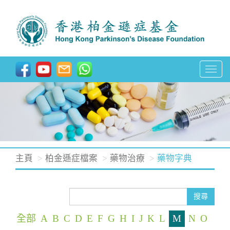
T
o
g
g
l
e
n
主頁
柏金遜症檔案
藥物治療
藥物字典
a
v
i
搜尋
g
全部
A
B
C
D
E
F
G
H
I
J
K
L
M
N
O
a