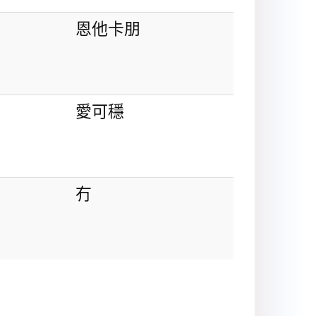
恩他卡朋
愛可穩
冇