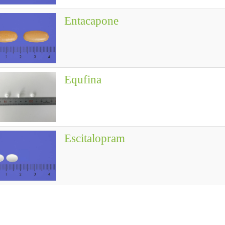
Entacapone
Equfina
Escitalopram