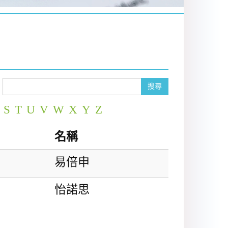
搜尋
S
T
U
V
W
X
Y
Z
名稱
易倍申
怡諾思