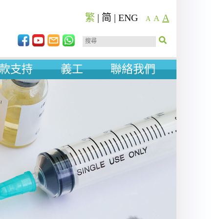
繁
|
简
|
ENG
A
A
A
款支持
義工
聯絡我們