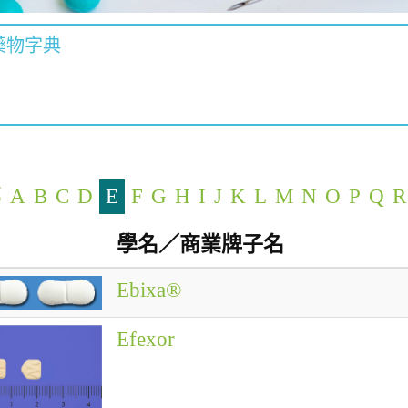
藥物字典
部
A
B
C
D
E
F
G
H
I
J
K
L
M
N
O
P
Q
R
學名／商業牌子名
Ebixa®
Efexor