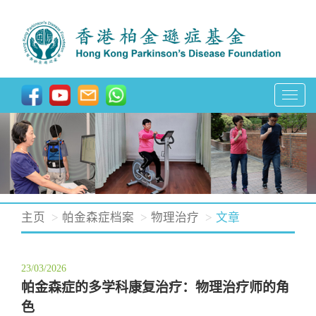
T
o
g
g
l
e
n
主页
帕金森症档案
物理治疗
文章
a
v
23/03/2026
i
帕金森症的多学科康复治疗：物理治疗师的角
g
色
a