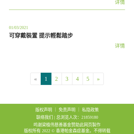
详情
01/03/2021
可穿戴裝置 提示輕鬆踏步
详情
«
1
2
3
4
5
»
版权声明
｜
免责声明
｜
私隐政策
联络我们
| 总浏览人次：21859180
鸣谢梁植伟慈善基金赞助此网页製作
版权所有 2022 © 香港帕金森症基金。不得转载