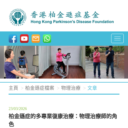
T
o
g
g
l
e
n
主頁
柏金遜症檔案
物理治療
文章
a
v
23/03/2026
i
柏金遜症的多專業復康治療：物理治療師的角
g
色
a