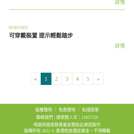
詳情
01/03/2021
可穿戴裝置 提示輕鬆踏步
詳情
«
1
2
3
4
5
»
版權聲明
｜
免責聲明
｜
私隱政策
聯絡我們
| 總瀏覽人次：21857120
鳴謝梁植偉慈善基金贊助此網頁製作
版權所有 2022 © 香港柏金遜症基金。不得轉載