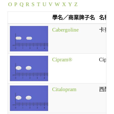
O
P
Q
R
S
T
U
V
W
X
Y
Z
a
t
學名／商業牌子名
名稱
i
o
Cabergoline
卡麥
n
Cipram®
Cipra
Citalopram
西酞