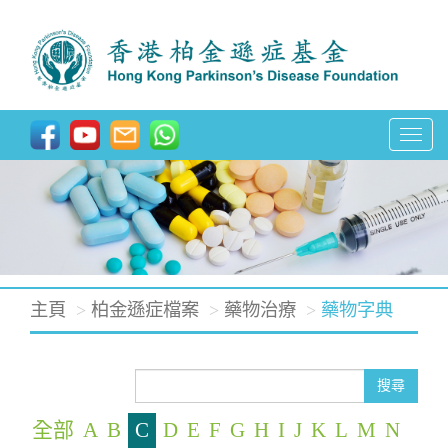
T
o
g
g
l
e
主頁
柏金遜症檔案
藥物治療
藥物字典
n
a
v
搜尋
i
全部
A
B
C
D
E
F
G
H
I
J
K
L
M
N
g