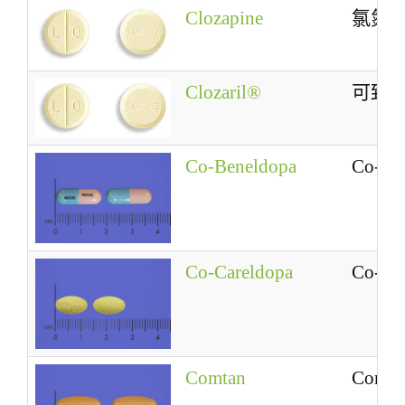
Clozapine
氯氮
Clozaril®
可致
Co-Beneldopa
Co-Be
Co-Careldopa
Co-Ca
Comtan
Comta