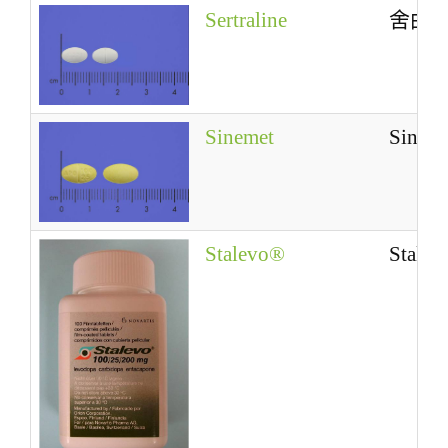
Sertraline
舍曲
Sinemet
Sinem
Stalevo®
Stale