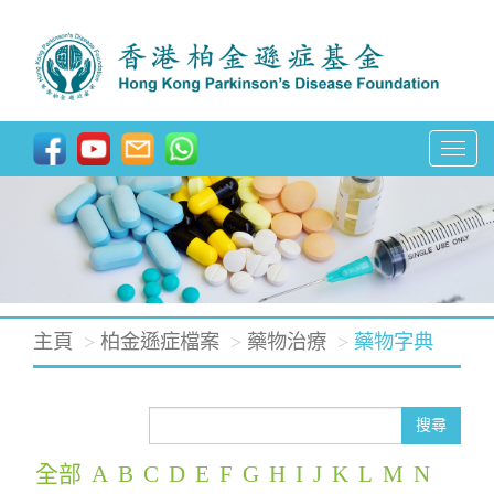
T
o
g
g
l
e
主頁
柏金遜症檔案
藥物治療
藥物字典
n
a
v
搜尋
i
全部
A
B
C
D
E
F
G
H
I
J
K
L
M
N
g