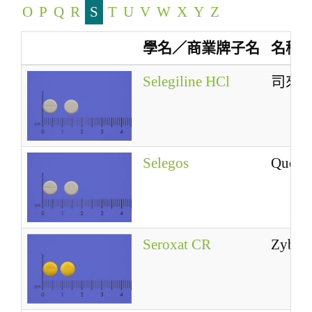
O
P
Q
R
S
T
U
V
W
X
Y
Z
a
t
學名／商業牌子名
名稱
i
o
Selegiline HCl
司來
n
Selegos
Quetia
Seroxat CR
Zyba