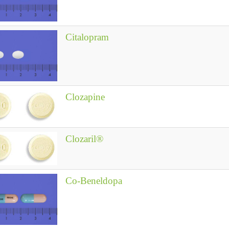
Citalopram
Clozapine
Clozaril®
Co-Beneldopa