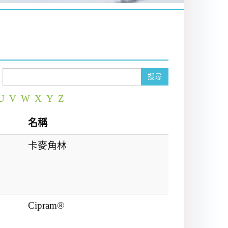
搜尋
U
V
W
X
Y
Z
名稱
卡麥角林
Cipram®