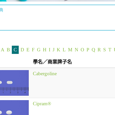
典
A
B
C
D
E
F
G
H
I
J
K
L
M
N
O
P
Q
R
S
T
學名／商業牌子名
Cabergoline
Cipram®