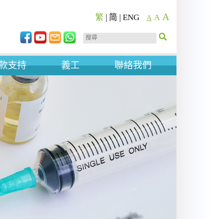
A
繁
|
简
|
ENG
A
A
款支持
義工
聯絡我們