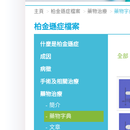
主頁
柏金遜症檔案
藥物治療
藥物字
柏金遜症檔案
什麼是柏金遜症
全部
成因
病徵
手術及相關治療
藥物治療
簡介
藥物字典
文章