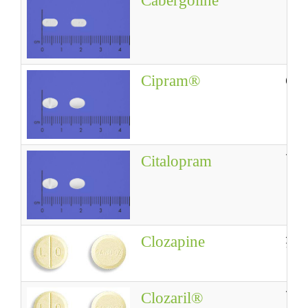
Cabergoline
卡
Cipram®
Ci
Citalopram
西
Clozapine
氯
Clozaril®
可