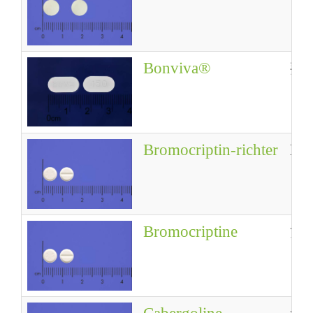
Bonviva®
邦
Bromocriptin-richter
Bro
Bromocriptine
溴