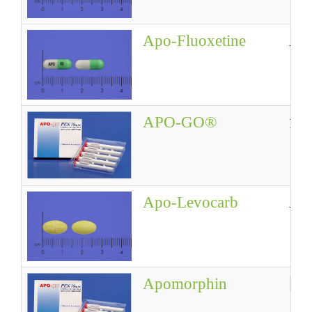
Apo-Fluoxetine
Apo
APO-GO®
派
Apo-Levocarb
Ap
Apomorphin
阿