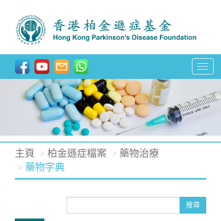
T
o
g
g
l
e
主頁
柏金遜症檔案
藥物治療
n
藥物字典
a
v
搜尋
i