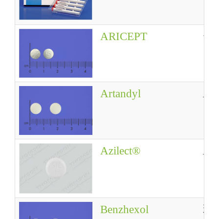
ARICEPT
安
Artandyl
Art
Azilect®
Azi
Benzhexol
苯