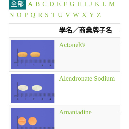
全部
A
B
C
D
E
F
G
H
I
J
K
L
M
g
a
N
O
P
Q
R
S
T
U
V
W
X
Y
Z
t
學名／商業牌子名
名
i
o
Actonel®
健
n
Alendronate Sodium
阿
Amantadine
金