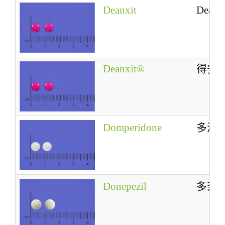
Deanxit
Deanx
Deanxit®
得安
Domperidone
多潘
Donepezil
多奈