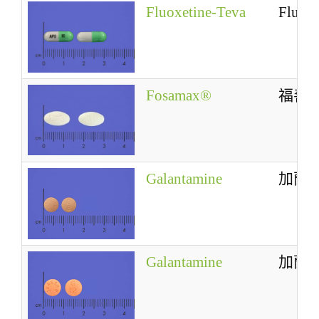
Fluoxetine-Teva
Fluoxe
Fosamax®
福善
Galantamine
加蘭
Galantamine
加蘭