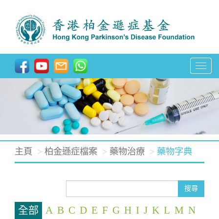
T
o
g
g
l
e
主頁
柏金遜症檔案
藥物治療
藥物字典
n
a
v
搜尋
i
全部
A
B
C
D
E
F
G
H
I
J
K
L
M
N
g