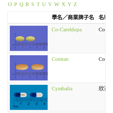
O
P
Q
R
S
T
U
V
W
X
Y
Z
a
t
學名／商業牌子名
名稱
i
o
Co-Careldopa
Co-Ca
n
Comtan
Comta
Cymbalta
欣百