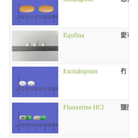
Equfina
愛可
Escitalopram
冇
Fluoxetine HCl
鹽酸