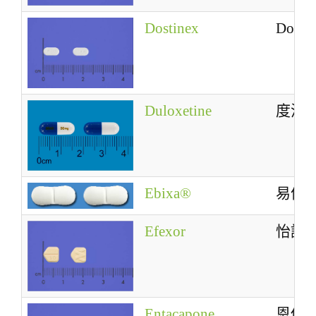
Dostinex
Dosti
Duloxetine
度洛
Ebixa®
易倍
Efexor
怡諾
Entacapone
恩他