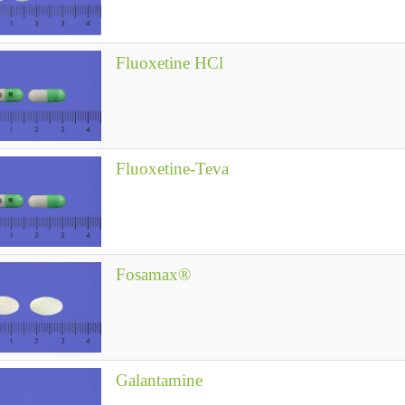
Fluoxetine HCl
Fluoxetine-Teva
Fosamax®
Galantamine