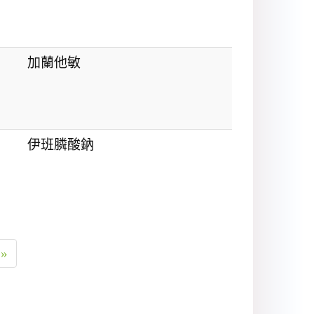
加蘭他敏
伊班膦酸鈉
»