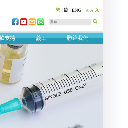
A
繁
|
简
|
ENG
A
A
款支持
義工
聯絡我們