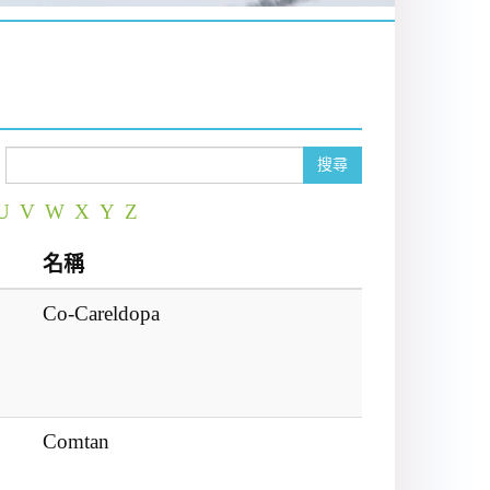
搜尋
U
V
W
X
Y
Z
名稱
Co-Careldopa
Comtan