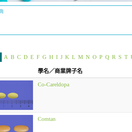
典
A
B
C
D
E
F
G
H
I
J
K
L
M
N
O
P
Q
R
S
T
學名／商業牌子名
Co-Careldopa
Comtan