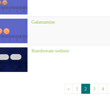
Galantamine
Ibandronate sodium
«
1
2
3
4