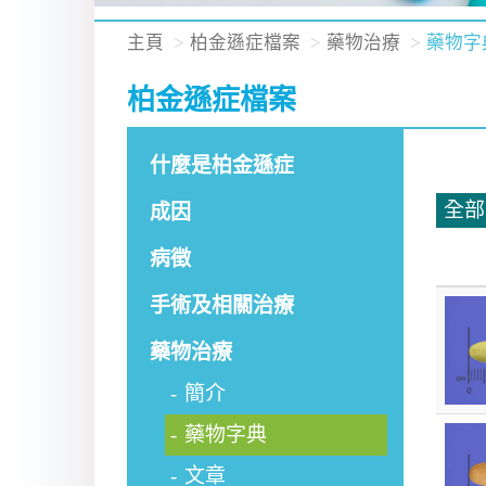
主頁
柏金遜症檔案
藥物治療
藥物字
柏金遜症檔案
什麼是柏金遜症
全部
成因
病徵
手術及相關治療
藥物治療
簡介
藥物字典
文章