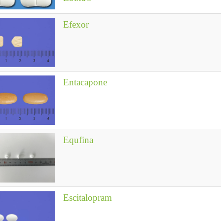
Efexor
Entacapone
Equfina
Escitalopram