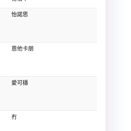
怡諾思
恩他卡朋
愛可穩
冇