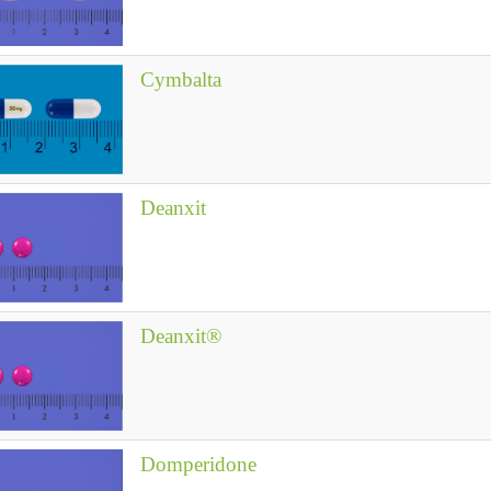
Cymbalta
Deanxit
Deanxit®
Domperidone