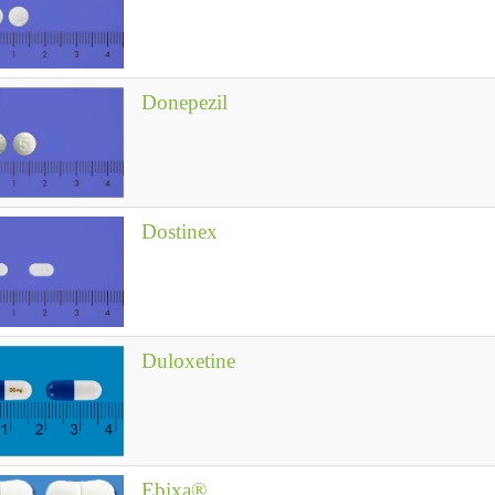
Donepezil
Dostinex
Duloxetine
Ebixa®