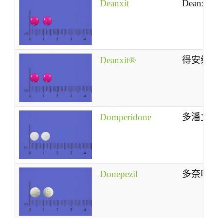
Deanxit
Deanxit
Deanxit®
得安绪
Domperidone
多潘立
Donepezil
多奈呱