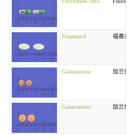
Fluoxetine-Teva
Fluoxeti
Fosamax®
福善美®
Galantamine
加兰他
Galantamine
加兰他