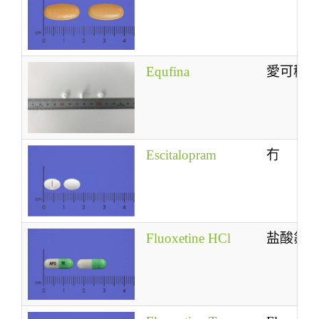
Equfina
愛可穩
Escitalopram
冇
Fluoxetine HCl
盐酸氟