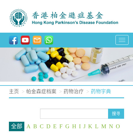
T
o
g
g
l
e
n
主页
帕金森症档案
药物治疗
药物字典
a
v
i
搜寻
g
全部
A
B
C
D
E
F
G
H
I
J
K
L
M
N
O
a