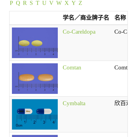
P
Q
R
S
T
U
V
W
X
Y
Z
t
i
学名／商业牌子名
名称
o
n
Co-Careldopa
Co-Carel
Comtan
Comtan
Cymbalta
欣百达